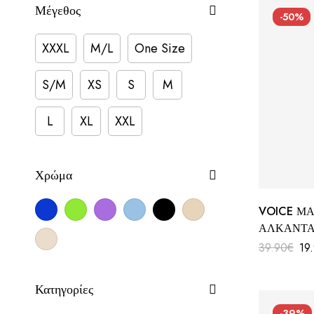
Μέγεθος
-50%
XXXL
M/L
One Size
S/M
XS
S
M
L
XL
XXL
Χρώμα
VOICE ΜΑ
ΑΛΚΑΝΤΑ
39.90
€
19
Κατηγορίες
-39%