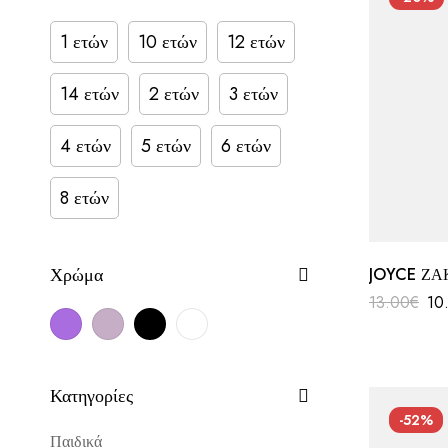
1 ετών
10 ετών
12 ετών
14 ετών
2 ετών
3 ετών
4 ετών
5 ετών
6 ετών
8 ετών
Χρώμα
JOYCE ΖΑ
13.00
€
10
Κατηγορίες
-52%
Παιδικά