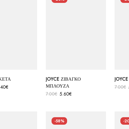
ΚΕΤΑ
JOYCE ΖΙΒΑΓΚΟ
JOYC
ΜΠΛΟΥΖΑ
.40
€
7.00
€
7.00
€
5.60
€
-58%
-2