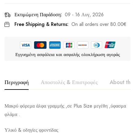
Εκτιμώμενη Παράδοση:
09 - 16 Αυγ, 2026
Free Shipping & Returns:
On all orders over
80.00
€
Εγγυημένη ασφάλεια και ασφαλής ολοκλήρωση αγοράς
Περιγραφή
Αποστολές & Επιστροφές
About the
VOICE
Μακρύ φόρεμα άλφα γραμμής ,σε Plus Size μεγέθη ,ύφασμα
φλάμα .
Υλικό & οδηγίες φροντίδας