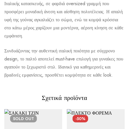
Ιταλικής κατασκευής, σε φαρδιά oversized γραμμή που
προσφέρει μοναδική άνεση και αίσθηση πολυτέλειας. Η απαλή
υφή της γούνας αγκαλιάζει το σώμα, ενώ τα κομψά κρόσσια
στο κάτω μέρος χαρίζουν μια μοντέρνα, αέρινη κίνηση σε κάθε
Αποστολή σε πόλη: 2,50€
εμφάνιση.
Αποστολή σε επαρχία: 3,90€
Συνδυάζοντας την αυθεντική ιταλική ποιότητα με σύγχρονο
Αντικαταβολή: 2,50€
design, το παλτό αποτελεί must-have επιλογή για γυναίκες που
αγαπούν το ξεχωριστό στιλ. Ιδανικό για καθημερινές και
βραδινές εμφανίσεις, προσθέτει κομψότητα σε κάθε look.
Σχετικά προϊόντα
SOLD
OUT
-50%