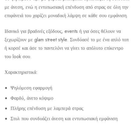
με άνεση, ενώ η εντυπωσιακή επένδυση από στρας σε όλη την
επιφάνειά του χαρίζει μοναδική λάμψη σε κάθε σου εμφάνιση.
Ιδανικό για βραδινές εξόδους, events ή για όσες θέλουν να
Αποστολή σε πόλη: 2,50€
ξεχωρίζουν με glam street style. Συνδύασέ το με ένα απλό τοπ
ή κορσέ και άσε το παντελόνι να γίνει το απόλυτο επίκεντρο
Αποστολή σε επαρχία: 3,90€
του look σου.
Αντικαταβολή: 2,50€
Χαρακτηριστικά:
Ψηλόμεση εφαρμογή
Φαρδύ, άνετο κόψιμο
Πλήρης επένδυση με λαμπερά στρας
Στυλ που συνδυάζει άνεση και εντυπωσιακή εμφάνιση