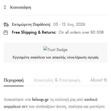
Κοινοποίηση
Εκτιμώμενη Παράδοση:
05 - 12 Αυγ, 2026
Free Shipping & Returns:
On all orders over
80.00
€
Εγγυημένη ασφάλεια και ασφαλής ολοκλήρωση αγοράς
Περιγραφή
Αποστολές & Επιστροφές
About the
JOYCE
Ανακαλύψτε στα
leloup.gr
τη συλλογή μας από
παιδικά
φορμάκια σετ
που συνδυάζουν άνεση, ποιότητα και μοντέρνο