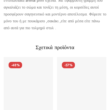
εντυπωσιακά animal print σχέδια. Με εφαρμοστή γραμμή που
αγκαλιάζει το σώμα και τονίζει τη μέση, οι κορσέδες αυτοί
προσφέρουν σαγηνευτικό και μοντέρνο αποτέλεσμα. Φόρεσε το
μόνο του ή με πουκάμισο ,σακάκι ,είτε από μέσα είτε πάνω
Αποστολή σε πόλη: 2,50€
από αυτά για πιο τολμηρό στυλ .
Αποστολή σε επαρχία: 3,90€
Αντικαταβολή: 2,50€
Σχετικά προϊόντα
-48%
-57%