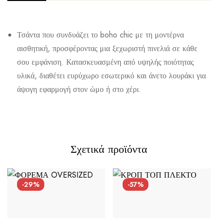
Τσάντα που συνδυάζει το boho chic με τη μοντέρνα
αισθητική, προσφέροντας μια ξεχωριστή πινελιά σε κάθε
σου εμφάνιση. Κατασκευασμένη από υψηλής ποιότητας
υλικά, διαθέτει ευρύχωρο εσωτερικό και άνετο λουράκι για
άψογη εφαρμογή στον ώμο ή στο χέρι.
Αποστολή σε πόλη: 2,50€
Αποστολή σε επαρχία: 3,90€
Αντικαταβολή: 2,50€
Σχετικά προϊόντα
-29%
-57%