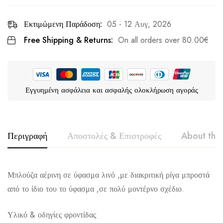
Εκτιμώμενη Παράδοση:
05 - 12 Αυγ, 2026
Free Shipping & Returns:
On all orders over
80.00
€
Εγγυημένη ασφάλεια και ασφαλής ολοκλήρωση αγοράς
Περιγραφή
Αποστολές & Επιστροφές
About the
REBEL OFFICIAL
Μπλούζα αέρινη σε ύφασμα λινό ,με διακριτική ρίγα μπροστά
από το ίδιο του το ύφασμα ,σε πολύ μοντέρνο σχέδιο.
Υλικό & οδηγίες φροντίδας