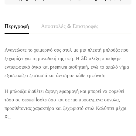
Περιγραφή
Αποστολές & Επιστροφές
Ανανεώστε το χειμερινό σας στυλ με μια πλεκτή μπλούζα που
ξεχωρίζει για τη μοναδική της υφή. Η 3D πλέξη προσφέρει
εντυπωσιακό όγκο και premium αισθητική, ενώ το απαλό νήμα
εξασφαλίζει ζεστασιά και άνεση σε κάθε εμφάνιση.
Αποστολή σε πόλη: 2,50€
Η μπλούζα διαθέτει άψογη εφαρμογή και μπορεί να φορεθεί
τόσο σε casual looks όσο και σε πιο προσεγμένα σύνολα,
Αποστολή σε επαρχία: 3,90€
προσθέτοντας χαρακτήρα και ξεχωριστό στυλ.Καλύπτει μέχρι
Αντικαταβολή: 2,50€
XL.