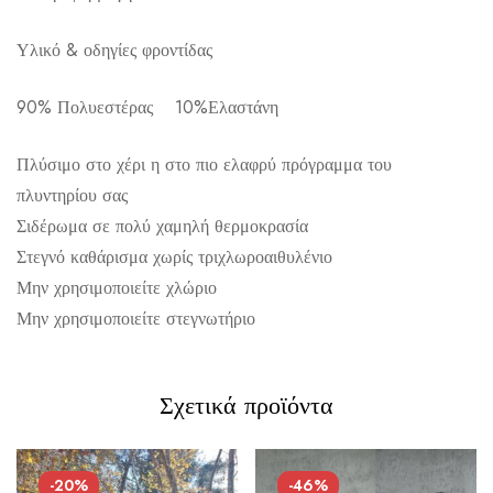
Υλικό & οδηγίες φροντίδας
Αποστολή σε πόλη: 2,50€
90% Πολυεστέρας 10%Ελαστάνη
Αποστολή σε επαρχία: 3,90€
Αντικαταβολή: 2,50€
Πλύσιμο στο χέρι η στο πιο ελαφρύ πρόγραμμα του
πλυντηρίου σας
Σιδέρωμα σε πολύ χαμηλή θερμοκρασία
Στεγνό καθάρισμα χωρίς τριχλωροαιθυλένιο
Μην χρησιμοποιείτε χλώριο
Μην χρησιμοποιείτε στεγνωτήριο
Σχετικά προϊόντα
-20%
-46%