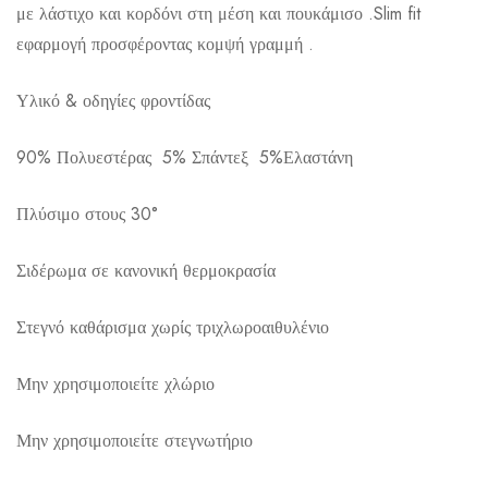
με λάστιχο και κορδόνι στη μέση και πουκάμισο .Slim fit
εφαρμογή προσφέροντας κομψή γραμμή .
Υλικό & οδηγίες φροντίδας
Αποστολή σε πόλη: 2,50€
90% Πολυεστέρας 5% Σπάντεξ 5%Ελαστάνη
Αποστολή σε επαρχία: 3,90€
Αντικαταβολή: 2,50€
Πλύσιμο στους 30°
Σιδέρωμα σε κανονική θερμοκρασία
Στεγνό καθάρισμα χωρίς τριχλωροαιθυλένιο
Μην χρησιμοποιείτε χλώριο
Μην χρησιμοποιείτε στεγνωτήριο