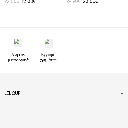
22.00
€
12.00
€
29.90
€
20.00
€
Δωρεάν
Εγγύηση
μεταφορικά
χρημάτων
LELOUP