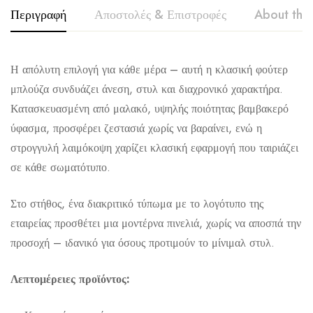
Περιγραφή
Αποστολές & Επιστροφές
About the
tony couper
Η απόλυτη επιλογή για κάθε μέρα – αυτή η κλασική φούτερ
μπλούζα συνδυάζει άνεση, στυλ και διαχρονικό χαρακτήρα.
Κατασκευασμένη από μαλακό, υψηλής ποιότητας βαμβακερό
ύφασμα, προσφέρει ζεστασιά χωρίς να βαραίνει, ενώ η
στρογγυλή λαιμόκοψη χαρίζει κλασική εφαρμογή που ταιριάζει
Αποστολή σε πόλη: 2,50€
σε κάθε σωματότυπο.
Αποστολή σε επαρχία: 3,90€
Στο στήθος, ένα διακριτικό τύπωμα με το λογότυπο της
Αντικαταβολή: 2,50€
εταιρείας προσθέτει μια μοντέρνα πινελιά, χωρίς να αποσπά την
προσοχή – ιδανικό για όσους προτιμούν το μίνιμαλ στυλ.
Λεπτομέρειες προϊόντος: