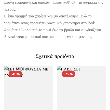
άψογη εφαρμογή και απόλυτη άνεση καθ’ όλη τη διάρκεια της
ημέρας.
Αποστολή σε πόλη: 2,50€
Η ίσια γραμμή του χαρίζει κομψό αποτέλεσμα, ενώ το
Αποστολή σε επαρχία: 3,90€
δερμάτινο ύφος προσθέτει δυναμικό χαρακτήρα στο look.
Φοριέται εύκολα από το πρωί έως το βράδυ και συνδυάζεται
Αντικαταβολή: 2,50€
ιδανικά τόσο με casual όσο και με πιο chic εμφανίσεις.
Σχετικά προϊόντα
-40%
-72%