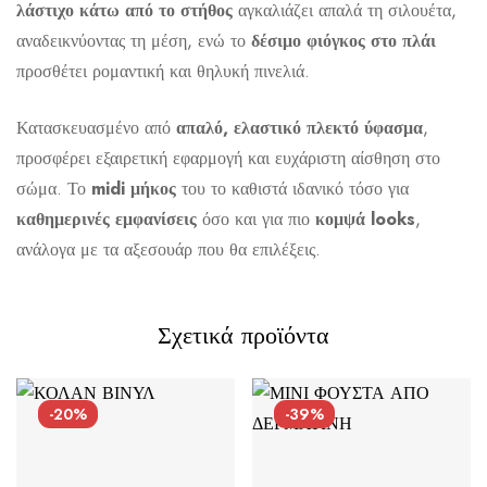
λάστιχο κάτω από το στήθος
αγκαλιάζει απαλά τη σιλουέτα,
αναδεικνύοντας τη μέση, ενώ το
δέσιμο φιόγκος στο πλάι
προσθέτει ρομαντική και θηλυκή πινελιά.
Αποστολή σε πόλη: 2,50€
Κατασκευασμένο από
απαλό, ελαστικό πλεκτό ύφασμα
,
Αποστολή σε επαρχία: 3,90€
προσφέρει εξαιρετική εφαρμογή και ευχάριστη αίσθηση στο
Αντικαταβολή: 2,50€
σώμα. Το
midi μήκος
του το καθιστά ιδανικό τόσο για
καθημερινές εμφανίσεις
όσο και για πιο
κομψά looks
,
ανάλογα με τα αξεσουάρ που θα επιλέξεις.
Σχετικά προϊόντα
-20%
-39%