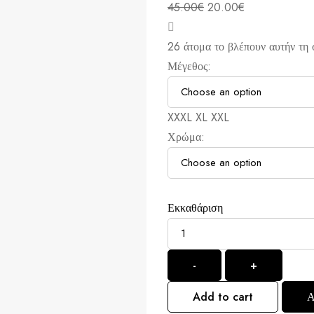
45.00
€
20.00
€
26
άτομα το βλέπουν αυτήν τη 
Μέγεθος:
XXXL
XL
XXL
Χρώμα:
Εκκαθάριση
-
+
Add to cart
Α