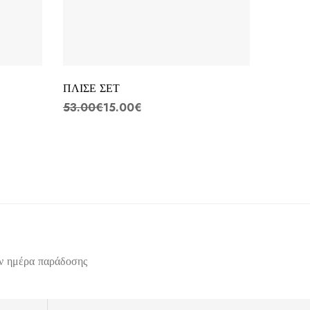
ΠΛΙΣΕ ΣΕΤ
53.00
€
15.00
€
ΣΑΚΑΚΙ
80.00
ην ημέρα παράδοσης