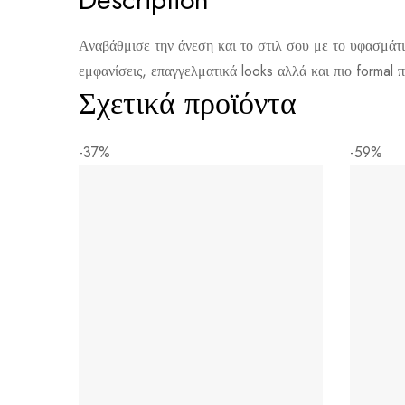
Αναβάθμισε την άνεση και το στιλ σου με το υφασμάτι
εμφανίσεις, επαγγελματικά looks αλλά και πιο formal
Αποστολή σε πόλη: 2,50€
Σχετικά προϊόντα
Αποστολή σε επαρχία: 3,90€
Αντικαταβολή: 2,50€
-37%
-59%