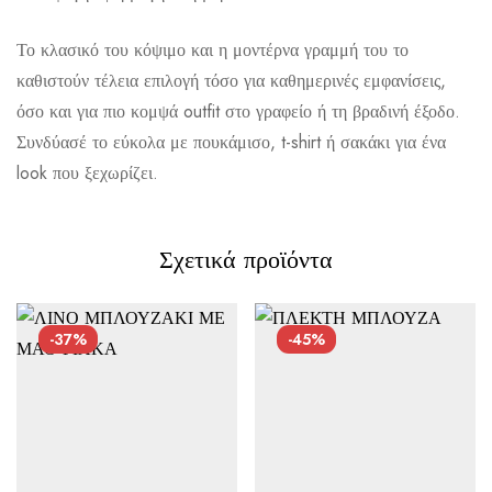
Το κλασικό του κόψιμο και η μοντέρνα γραμμή του το
Αποστολή σε πόλη: 2,50€
καθιστούν τέλεια επιλογή τόσο για καθημερινές εμφανίσεις,
όσο και για πιο κομψά outfit στο γραφείο ή τη βραδινή έξοδο.
Αποστολή σε επαρχία: 3,90€
Συνδύασέ το εύκολα με πουκάμισο, t-shirt ή σακάκι για ένα
Αντικαταβολή: 2,50€
look που ξεχωρίζει.
Σχετικά προϊόντα
-37%
-45%