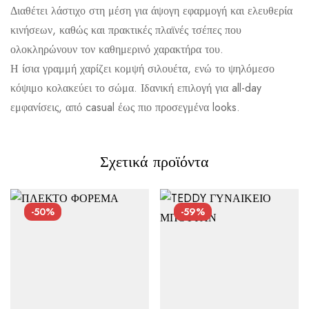
Διαθέτει λάστιχο στη μέση για άψογη εφαρμογή και ελευθερία
κινήσεων, καθώς και πρακτικές πλαϊνές τσέπες που
ολοκληρώνουν τον καθημερινό χαρακτήρα του.
Αποστολή σε πόλη: 2,50€
Η ίσια γραμμή χαρίζει κομψή σιλουέτα, ενώ το ψηλόμεσο
Αποστολή σε επαρχία: 3,90€
κόψιμο κολακεύει το σώμα. Ιδανική επιλογή για all-day
εμφανίσεις, από casual έως πιο προσεγμένα looks.
Αντικαταβολή: 2,50€
Σχετικά προϊόντα
-50%
-59%